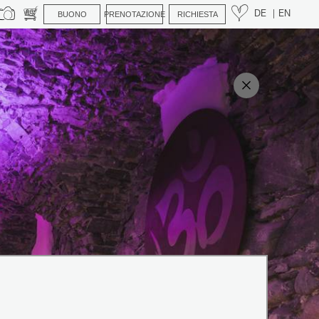
BUONO
PRENOTAZIONE
RICHIESTA
DE
EN
uzione necessari sono molto
perte 😊
nui con video e foto della