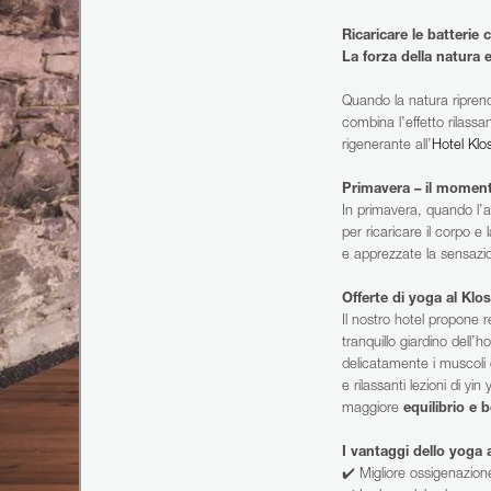
+43 5212 2621
Ricaricare le batterie 
La forza della natura e
Quando la natura riprend
combina l’effetto rilassa
rigenerante all’
Hotel Klo
Primavera – il momento
In primavera, quando l’ar
per ricaricare il corpo e
e apprezzate la sensazio
Offerte di yoga al Klo
Il nostro hotel propone r
tranquillo giardino dell’
delicatamente i muscoli e 
e rilassanti lezioni di y
maggiore
equilibrio e 
I vantaggi dello yoga a
✔️ Migliore ossigenazion