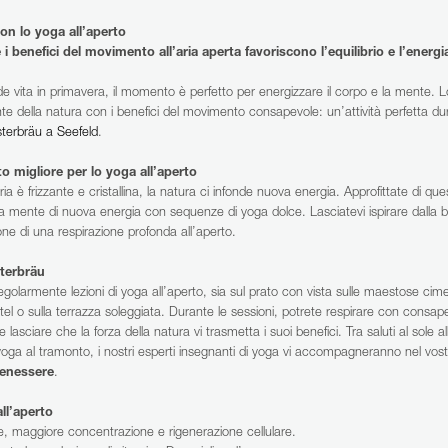
con lo yoga all’aperto
RICERCA
 i benefici del movimento all’aria aperta favoriscono l’equilibrio e l’energi
e vita in primavera, il momento è perfetto per energizzare il corpo e la mente. 
nte della natura con i benefici del movimento consapevole: un’attività perfetta du
sterbräu a Seefeld
.
RICERCHE FREQUENTI
 migliore per lo yoga all’aperto
WELLNESS
CAMERA
OFFERTE
ia è frizzante e cristallina, la natura ci infonde nuova energia. Approfittate di qu
 la mente di nuova energia con sequenze di yoga dolce. Lasciatevi ispirare dalla bell
GALLERIA DI IMMAGINI
ne di una respirazione profonda all’aperto.
sterbräu
egolarmente lezioni di yoga all’aperto, sia sul prato con vista sulle maestose cime 
hotel o sulla terrazza soleggiata. Durante le sessioni, potrete respirare con consa
lasciare che la forza della natura vi trasmetta i suoi benefici. Tra saluti al sole a
in yoga al tramonto, i nostri esperti insegnanti di yoga vi accompagneranno nel vo
benessere
.
ll’aperto
e, maggiore concentrazione e rigenerazione cellulare.