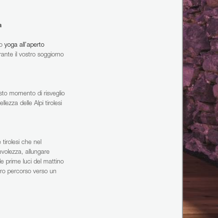
a
Lo
yoga all’aperto
rante il vostro soggiorno
esto momento di risveglio
ezza delle Alpi tirolesi
tirolesi che nel
pevolezza, allungare
lle prime luci del mattino
stro percorso verso un