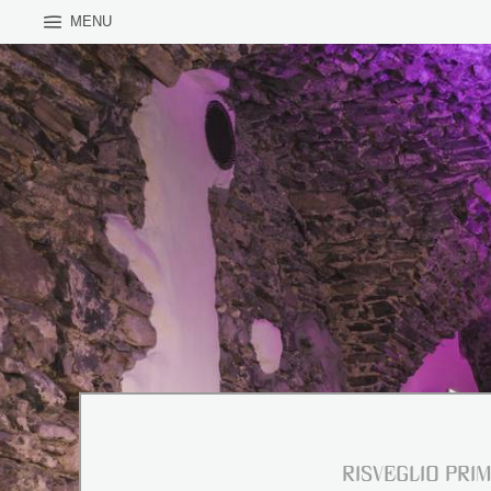
MENU
Cari amici
a seguito dell’incendi
estesi e purtroppo non
Riapertura p
Tutte le informazioni 
ricostruzione sui nostr
WhatsApp channel
,
I
PRENOTAZIONI
Se non vedete l’ora, c
> CLICCA Q
RISVEGLIO PRI
Il nostro team reserva