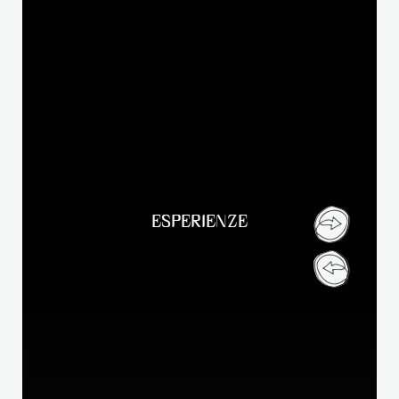
ESPERIENZE
Cari amici del Klosterbräu,
a seguito dell’incendio del 13 aprile 2026, il nostro
Klosterbräu rimarrà chiuso fino a nuovo avviso. I lavori di
ricostruzione necessari sono molto estesi e purtroppo non ci