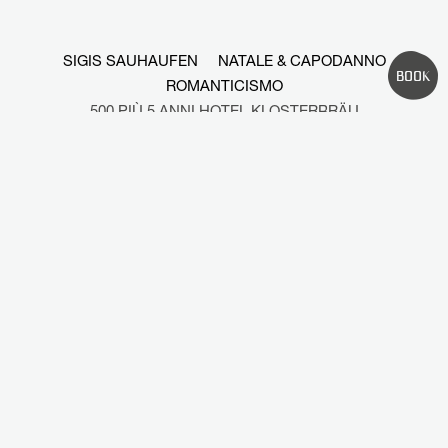
SIGIS SAUHAUFEN
NATALE & CAPODANNO
BOOK
ROMANTICISMO
500 PIÙ 5 ANNI HOTEL KLOSTERBRÄU
ISCRIZIONE NEWSLETTER
Solo un momento – stiamo caricando i contenuti…
Home
//
Lavora con noi
//
Meteo
//
Stampa
//
Brochure e download
Hotel Klosterbräu
//
Klosterstraße 30
//
Seefeld in Tirolo
//
Tel. +43 5212 2621
//
info@klosterbraeu.com