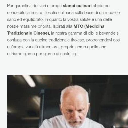
Per garantirvi dei veri e propri
slanci culinari
abbiamo
concepito la nostra filosofia culinaria sulla base di un modello
sano ed equilibrato, in quanto la vostra salute è una delle
nostre massime priorità. Ispirati alla
MTC (Medicina
Tradizionale Cinese),
la nostra gamma di cibi e bevande si
coniuga con la cucina tradizionale tirolese, proponendovi così
un’ampia varietà alimentare, proprio come quella che
offriamo giorno per giorno ai nostri figli.