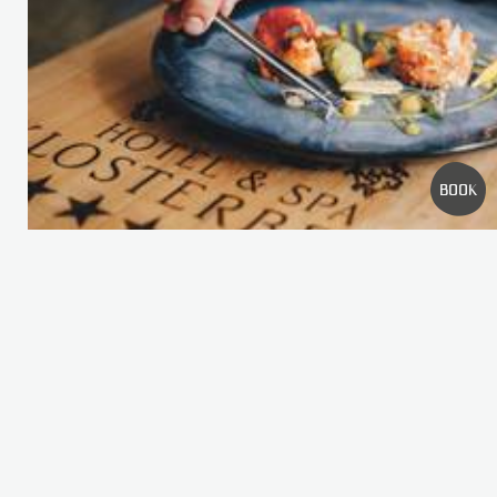
RICERCHE FREQUENTI
WELLNESS
CAMERA
OFFERTE
GALLERIA DI IMMAGINI
BOOK
19 CATEGORIE DI CAMERE PER VIVERE UNA
VACANZA WELLNESS DA SOGNO
Seppur tutte le nostre camere e suite siano contraddistinte