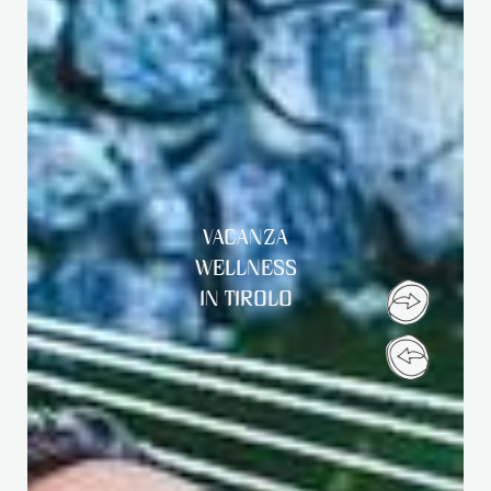
VACANZA
WELLNESS
IN TIROLO
Cari amici del Klosterbräu,
a seguito dell’incendio del 13 aprile 2026, il nostro
Klosterbräu rimarrà chiuso fino a nuovo avviso. I lavori di