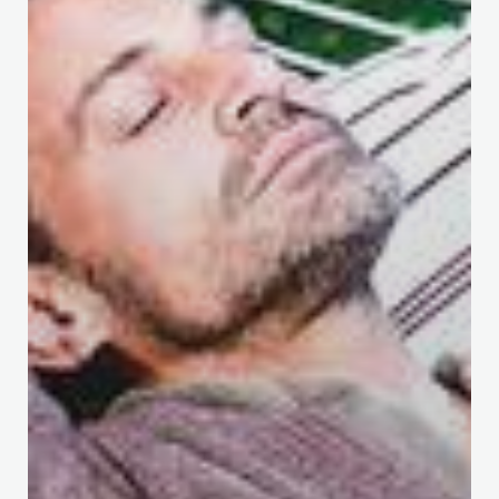
ricostruzione necessari sono molto estesi e purtroppo non ci
permetteranno di riaprire per questa stagione estiva.
Riapertura prevista: 1 dicembre 2026.
Le prenotazioni sono già aperte 😊
Tutte le informazioni aggiornate sono disponibili nel dettaglio
nella nostra sezione FAQ
, così come aggiornamenti continui
con video e foto della ricostruzione sui nostri canali social:
WhatsApp channel
,
Instagram
,
Facebook
, oppure
iscrivendovi
alla newsletter
.
PRENOTAZIONI
Se non vedete l’ora, come noi, di vivere la riapertura del
Klosterbräu, potete già prenotare ora la vostra vacanza.
> CLICCA QUI <
Il nostro team reservations è disponibile dal lunedì al venerdì
dalle ore 08:00 alle 16:30:
+43 5212 2621