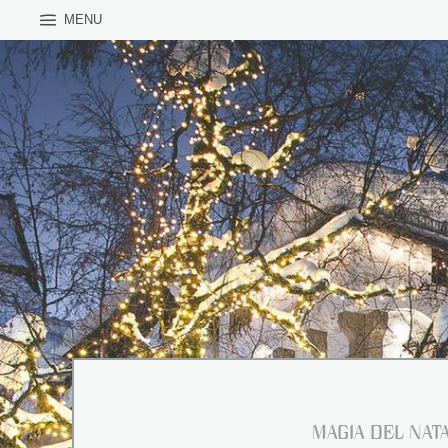
MENU
Cari amici
a seguito dell’incendi
estesi e purtroppo non
Riapertura p
Tutte le informazioni 
ricostruzione sui nostr
WhatsApp channel
,
I
PRENOTAZIONI
Se non vedete l’ora, c
> CLICCA Q
MAGIA DEL NAT
Il nostro team reserva