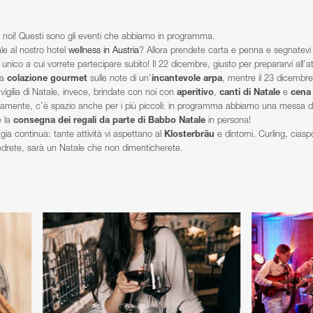
RICERCA
n noi! Questi sono gli eventi che abbiamo in programma.
ale al nostro hotel
wellness in Austria
? Allora prendete carta e penna e segnatevi I
co a cui vorrete partecipare subito! Il 22 dicembre, giusto per prepararvi all’a
na
colazione gourmet
sulle note di un’
incantevole arpa
, mentre il 23 dicembre 
 vigilia di Natale, invece, brindate con noi con
aperitivo
,
canti di Natale
e
cena 
iamente, c’è spazio anche per i più piccoli: in programma abbiamo una messa de
RICERCHE FREQUENTI
e la
consegna dei regali da parte di Babbo Natale
in persona!
WELLNESS
CAMERA
OFFERTE
ia continua: tante attività vi aspettano al
Klosterbräu
e dintorni. Curling, ciasp
Vedrete, sarà un Natale che non dimenticherete.
GALLERIA DI IMMAGINI