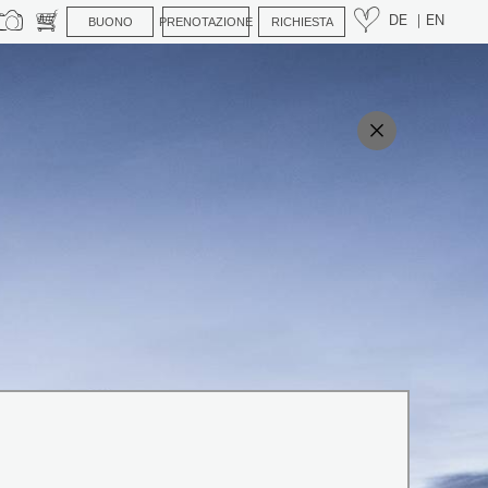
BUONO
PRENOTAZIONE
RICHIESTA
DE
EN
uzione necessari sono molto
perte 😊
nui con video e foto della