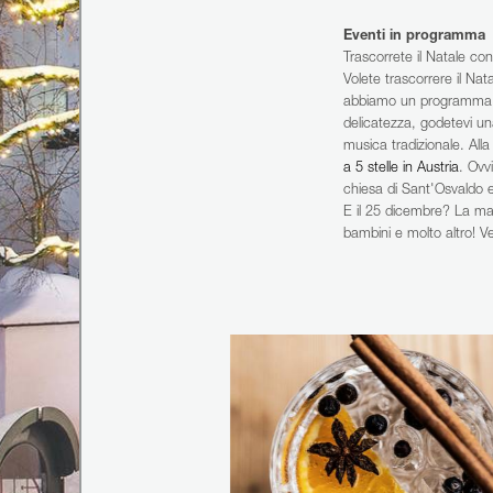
+43 5212 2621
Eventi in programma
Trascorrete il Natale co
Volete trascorrere il Nat
abbiamo un programma uni
delicatezza, godetevi u
musica tradizionale. Alla
a 5 stelle in Austria
. Ovv
chiesa di Sant'Osvaldo 
E il 25 dicembre? La mag
bambini e molto altro! 