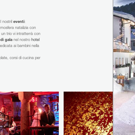
 nostril
eventi
:
tmosfera natalizia con
un trio vi intratterrà con
di gala
nel nostro
hotel
dicata ai bambini nella
olate, corsi di cucina per