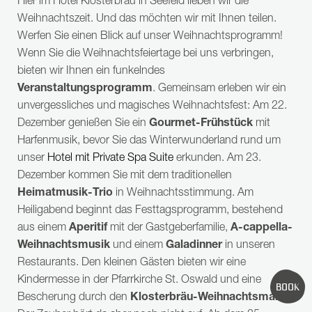
folgt)
Hier im Hotel Klosterbräu in Seefeld lieben wir die
Weihnachtszeit. Und das möchten wir mit Ihnen teilen.
Für alle
Fragen und Buchungen
ist unser
Werfen Sie einen Blick auf unser Weihnachtsprogramm!
Reservierungsbüro von Montag bis Freitag 08.00
Wenn Sie die Weihnachtsfeiertage bei uns verbringen,
bis 16.30 Uhr erreichbar.
bieten wir Ihnen ein funkelndes
Anfrage / Buchungen:
> HIER KLICKEN <
oder
Veranstaltungsprogramm
. Gemeinsam erleben wir ein
per
+43 5212 262
unvergessliches und magisches Weihnachtsfest: Am 22.
Dezember genießen Sie ein
Gourmet-Frühstück
mit
Harfenmusik, bevor Sie das Winterwunderland rund um
N
EWS NEWS NEWS:
unser
Hotel mit Private Spa Suite
erkunden. Am 23.
unsere
Reitherjochalm
hat geöffnet! (Ruhetag:
Dezember kommen Sie mit dem traditionellen
HÄUFIGE SUCHANFRAGEN
Montag)
Heimatmusik-Trio
in Weihnachtsstimmung. Am
unser
POP UP RESTAURANT PHOENIX powered
Heiligabend beginnt das Festtagsprogramm, bestehend
WELLNESS
ZIMMER
ANGEBOTE
by Bräukeller
hat geöffnet! (
zu den
aus einem
Aperitif
mit der Gastgeberfamilie,
A-cappella-
BILDERGALERIE
Tischreservierungen
)
Weihnachtsmusik
und einem
Galadinner
in unseren
Restaurants. Den kleinen Gästen bieten wir eine
Antworten zu den häufigsten Fragen finden Sie
Kindermesse in der Pfarrkirche St. Oswald und eine
BOOK
im
FAQ-Bereich
.
Bescherung durch den
Klosterbräu-Weihnachtsmann
.
Laufende Updates mit Videos und Fotos zum