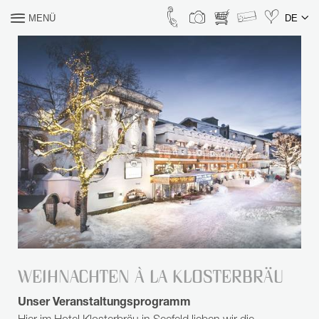
MENÜ
DE
WONACH SUCHEN SIE?
IT
EN
+43 5212 2621 //
info@klosterbraeu.com //
Anreise
ANFRAGEN
BUCHEN
ANGEBOTE
Liebe Gäste,
aufgrund eines Brandes ist unser Hotel derzeit
geschlossen.
Wiedereröffnung: Dienstag, 01.
WEIHNACHTEN À LA KLOSTERBRÄU
Dezember 2026 (oder früher, Update
SUCHE
Unser Veranstaltungsprogramm