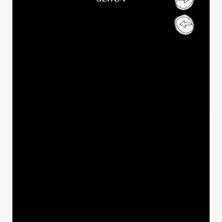
Liebe Gäste,
aufgrund eines Brandes ist unser Hotel derzeit
geschlossen.
Wiedereröffnung: Dienstag, 01.
Dezember 2026 (oder früher, Update
folgt)
Für alle
Fragen und Buchungen
ist unser
Reservierungsbüro von Montag bis Freitag 08.00
bis 16.30 Uhr erreichbar.
Anfrage / Buchungen:
> HIER KLICKEN <
oder
per
+43 5212 262