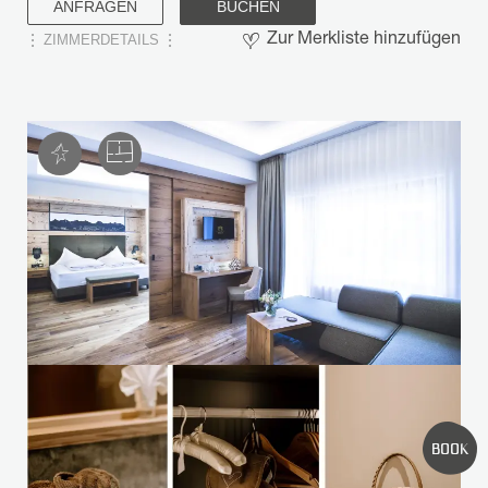
ANFRAGEN
BUCHEN
ZIMMERDETAILS
Zur Merkliste hinzufügen
HÄUFIGE SUCHANFRAGEN
WELLNESS
ZIMMER
ANGEBOTE
BILDERGALERIE
BOOK