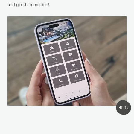
und gleich anmelden!
HÄUFIGE SUCHANFRAGEN
WELLNESS
ZIMMER
ANGEBOTE
BILDERGALERIE
BOOK
ADVENT- & WEIHNACHTSMARKT SEEFELD