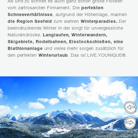
Ab und zu schneit es auch ganz schön große Flocken
vom zartrosaroten Firmament. Die
perfekten
Schneeverhältnisse
, aufgrund der Höhenlage, machen
die Region Seefeld
zum wahren
Winterparadies.
Der
beeindruckende Winter in der sorgt für unvergessliche
Natureindrücke.
Langlaufen, Winterwandern,
Skigebiete, Rodelbahnen, Eisstockschießen, eine
Biathlonanlage
und vieles mehr sorgen zusätzlich für
den perfekten
Winterurlaub
. Das ist LIVE.YOUNIQUE®.