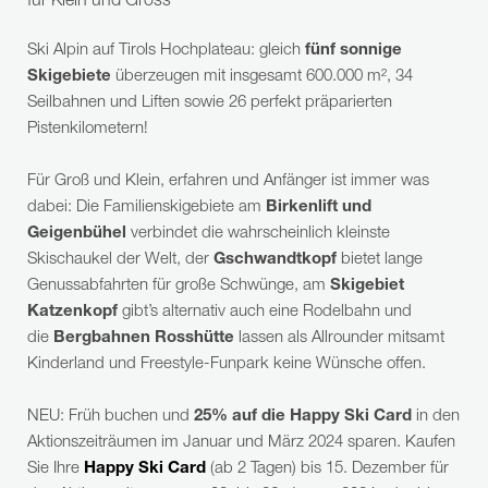
für Klein und Gross
Ski Alpin auf Tirols Hochplateau: gleich
fünf sonnige
Skigebiete
überzeugen mit insgesamt 600.000 m², 34
Seilbahnen und Liften sowie 26 perfekt präparierten
Pistenkilometern!
Für Groß und Klein, erfahren und Anfänger ist immer was
dabei: Die Familienskigebiete am
Birkenlift und
Geigenbühel
verbindet die wahrscheinlich kleinste
Skischaukel der Welt, der
Gschwandtkopf
bietet lange
Genussabfahrten für große Schwünge, am
Skigebiet
Katzenkopf
gibt’s alternativ auch eine Rodelbahn und
die
Bergbahnen Rosshütte
lassen als Allrounder mitsamt
Kinderland und Freestyle-Funpark keine Wünsche offen.
NEU: Früh buchen und
25% auf die Happy Ski Card
in den
Aktionszeiträumen im Januar und März 2024 sparen. Kaufen
Sie Ihre
Happy Ski Card
(ab 2 Tagen) bis 15. Dezember für