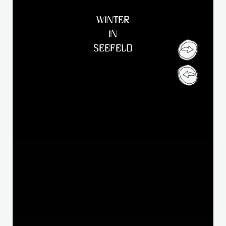
WINTER
IN
SEEFELD
Liebe Gäste,
aufgrund eines Brandes ist unser Hotel derzeit
geschlossen.
Wiedereröffnung: Dienstag, 01.
Dezember 2026 (oder früher, Update
folgt)
Für alle
Fragen und Buchungen
ist unser
Reservierungsbüro von Montag bis Freitag 08.00