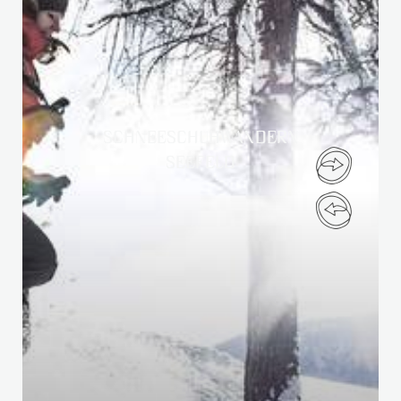
SCHNEESCHUHWANDERN
SEEFELD
Liebe Gäste,
aufgrund eines Brandes ist unser Hotel derzeit
geschlossen.
Wiedereröffnung: Dienstag, 01.
Dezember 2026 (oder früher, Update