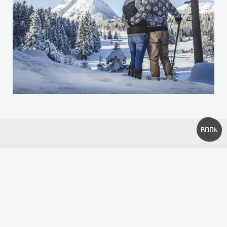
HÄUFIGE SUCHANFRAGEN
WELLNESS
ZIMMER
ANGEBOTE
BILDERGALERIE
BOOK
NEWSLETTER-ANMELDUNG
Kleinen Moment noch – der Inhalt wird geladen...
Home
//
Jobs
//
Wetter
//
Presse
//
Webcams
//
Broschüren & Downloads