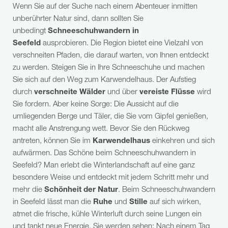
Wenn Sie auf der Suche nach einem Abenteuer inmitten
Laufende Updates mit Videos und Fotos zum
unberührter Natur sind, dann sollten Sie
Wiederaufbau und Erneuerungen finden
unbedingt
Schneeschuhwandern in
Sie:
WhatsApp-Kanal
,
Instagram
,
Facebook
oder
Seefeld
ausprobieren. Die Region bietet eine Vielzahl von
über
Newsletter
.
verschneiten Pfaden, die darauf warten, von Ihnen entdeckt
zu werden. Steigen Sie in Ihre Schneeschuhe und machen
Sie sich auf den Weg zum Karwendelhaus. Der Aufstieg
durch
verschneite Wälder
und über
vereiste Flüsse
wird
Sie fordern. Aber keine Sorge: Die Aussicht auf die
umliegenden Berge und Täler, die Sie vom Gipfel genießen,
macht alle Anstrengung wett. Bevor Sie den Rückweg
antreten, können Sie im
Karwendelhaus
einkehren und sich
aufwärmen. Das Schöne beim Schneeschuhwandern in
Seefeld? Man erlebt die Winterlandschaft auf eine ganz
besondere Weise und entdeckt mit jedem Schritt mehr und
mehr die
Schönheit der Natur
. Beim Schneeschuhwandern
in Seefeld lässt man die
Ruhe
und
Stille
auf sich wirken,
atmet die frische, kühle Winterluft durch seine Lungen ein
und tankt neue Energie. Sie werden sehen: Nach einem Tag