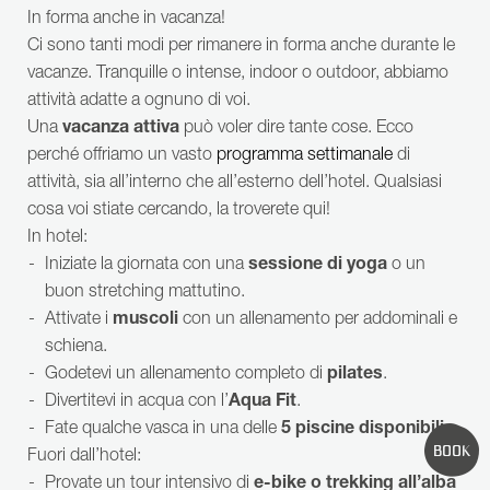
Tutte le informazioni aggiornate sono disponibili nel dettaglio
In forma anche in vacanza!
nella nostra sezione FAQ
, così come aggiornamenti continui
Ci sono tanti modi per rimanere in forma anche durante le
con video e foto della ricostruzione sui nostri canali social:
vacanze. Tranquille o intense, indoor o outdoor, abbiamo
WhatsApp channel
,
Instagram
,
Facebook
, oppure
iscrivendovi
attività adatte a ognuno di voi.
alla newsletter
.
Una
vacanza attiva
può voler dire tante cose. Ecco
perché offriamo un vasto
programma settimanale
di
PRENOTAZIONI
attività, sia all’interno che all’esterno dell’hotel. Qualsiasi
Se non vedete l’ora, come noi, di vivere la riapertura del
Klosterbräu, potete già prenotare ora la vostra vacanza.
cosa voi stiate cercando, la troverete qui!
> CLICCA QUI <
In hotel:
Iniziate la giornata con una
sessione di yoga
o un
Il nostro team reservations è disponibile dal lunedì al venerdì
RICERCHE FREQUENTI
dalle ore 08:00 alle 16:30:
buon stretching mattutino.
+43 5212 2621
Attivate i
muscoli
con un allenamento per addominali e
WELLNESS
CAMERA
OFFERTE
schiena.
GALLERIA DI IMMAGINI
Godetevi un allenamento completo di
pilates
.
Divertitevi in acqua con l’
Aqua Fit
.
Fate qualche vasca in una delle
5 piscine disponibili
.
BOOK
Fuori dall’hotel:
Provate un tour intensivo di
e-bike o trekking all’alba